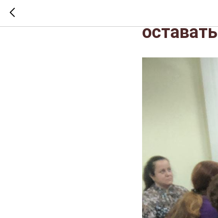
Екатерин
остават